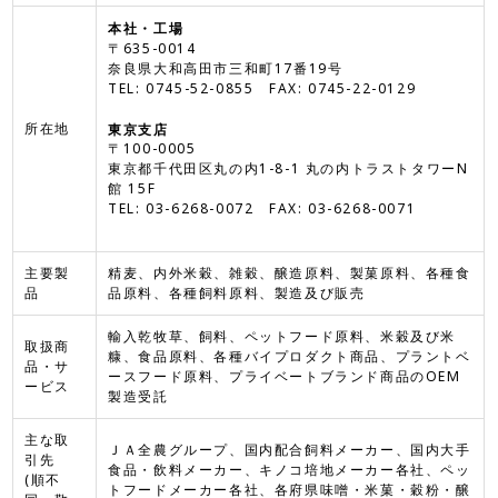
本社・工場
〒635-0014
奈良県大和高田市三和町17番19号
TEL: 0745-52-0855 FAX: 0745-22-0129
所在地
東京支店
〒100-0005
東京都千代田区丸の内1-8-1 丸の内トラストタワーN
館 15F
TEL: 03-6268-0072 FAX: 03-6268-0071
主要製
精麦、内外米穀、雑穀、醸造原料、製菓原料、各種食
品
品原料、各種飼料原料、製造及び販売
輸入乾牧草、飼料、ペットフード原料、米穀及び米
取扱商
糠、食品原料、各種バイプロダクト商品、プラントベ
品・サ
ースフード原料、プライベートブランド商品のOEM
ービス
製造受託
主な取
ＪＡ全農グループ、国内配合飼料メーカー、国内大手
引先
食品・飲料メーカー、キノコ培地メーカー各社、ペッ
(順不
トフードメーカー各社、各府県味噌・米菓・穀粉・醸