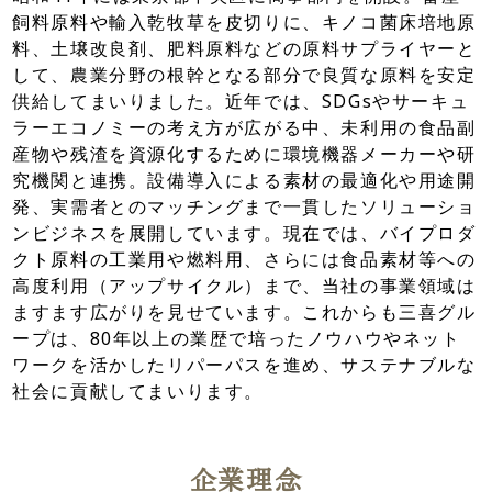
飼料原料や輸入乾牧草を皮切りに、キノコ菌床培地原
料、土壌改良剤、肥料原料などの原料サプライヤーと
して、農業分野の根幹となる部分で良質な原料を安定
供給してまいりました。近年では、SDGsやサーキュ
ラーエコノミーの考え方が広がる中、未利用の食品副
産物や残渣を資源化するために環境機器メーカーや研
究機関と連携。設備導入による素材の最適化や用途開
発、実需者とのマッチングまで一貫したソリューショ
ンビジネスを展開しています。現在では、バイプロダ
クト原料の工業用や燃料用、さらには食品素材等への
高度利用（アップサイクル）まで、当社の事業領域は
ますます広がりを見せています。これからも三喜グル
ープは、80年以上の業歴で培ったノウハウやネット
ワークを活かしたリパーパスを進め、サステナブルな
社会に貢献してまいります。
企業理念