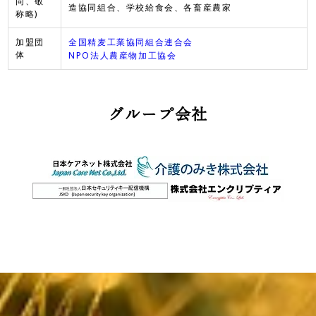
同、敬
造協同組合、学校給食会、各畜産農家
称略)
全国精麦工業協同組合連合会
加盟団
体
NPO法人農産物加工協会
グループ会社