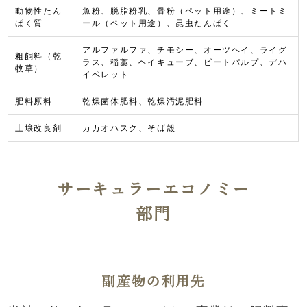
動物性たん
魚粉、脱脂粉乳、骨粉（ペット用途）、ミートミ
ぱく質
ール（ペット用途）、昆虫たんぱく
アルファルファ、チモシー、オーツヘイ、ライグ
粗飼料（乾
ラス、稲藁、ヘイキューブ、ビートパルプ、デハ
牧草）
イペレット
肥料原料
乾燥菌体肥料、乾燥汚泥肥料
土壌改良剤
カカオハスク、そば殻
サーキュラーエコノミー
部門
副産物の利用先