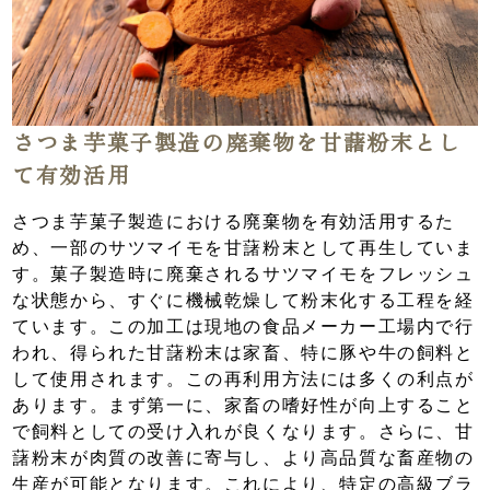
さつま芋菓子製造の廃棄物を甘藷粉末とし
て有効活用
さつま芋菓子製造における廃棄物を有効活用するた
め、一部のサツマイモを甘藷粉末として再生していま
す。菓子製造時に廃棄されるサツマイモをフレッシュ
な状態から、すぐに機械乾燥して粉末化する工程を経
ています。この加工は現地の食品メーカー工場内で行
われ、得られた甘藷粉末は家畜、特に豚や牛の飼料と
して使用されます。この再利用方法には多くの利点が
あります。まず第一に、家畜の嗜好性が向上すること
で飼料としての受け入れが良くなります。さらに、甘
藷粉末が肉質の改善に寄与し、より高品質な畜産物の
生産が可能となります。これにより、特定の高級ブラ