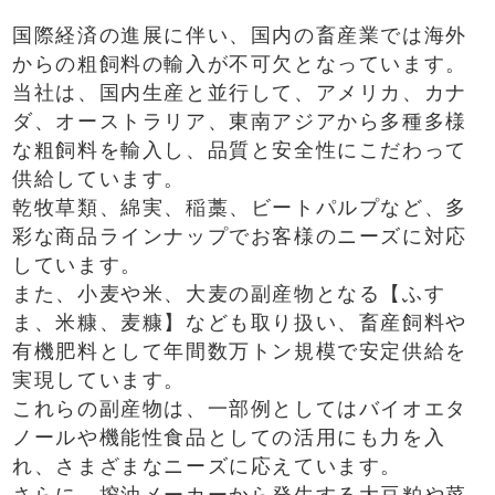
国際経済の進展に伴い、国内の畜産業では海外
からの粗飼料の輸入が不可欠となっています。
当社は、国内生産と並行して、アメリカ、カナ
ダ、オーストラリア、東南アジアから多種多様
な粗飼料を輸入し、品質と安全性にこだわって
供給しています。
乾牧草類、綿実、稲藁、ビートパルプなど、多
彩な商品ラインナップでお客様のニーズに対応
しています。
また、小麦や米、大麦の副産物となる【ふす
ま、米糠、麦糠】なども取り扱い、畜産飼料や
有機肥料として年間数万トン規模で安定供給を
実現しています。
これらの副産物は、一部例としてはバイオエタ
ノールや機能性食品としての活用にも力を入
れ、さまざまなニーズに応えています。
さらに、搾油メーカーから発生する大豆粕や菜