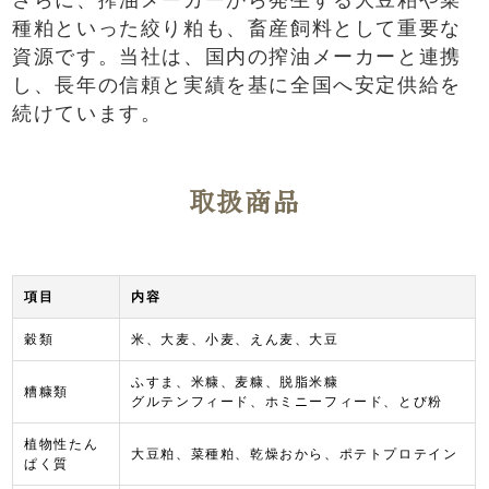
種粕といった絞り粕も、畜産飼料として重要な
資源です。当社は、国内の搾油メーカーと連携
し、長年の信頼と実績を基に全国へ安定供給を
続けています。
取扱商品
項目
内容
穀類
米、大麦、小麦、えん麦、大豆
ふすま、米糠、麦糠、脱脂米糠
糟糠類
グルテンフィード、ホミニーフィード、とび粉
植物性たん
大豆粕、菜種粕、乾燥おから、ポテトプロテイン
ぱく質