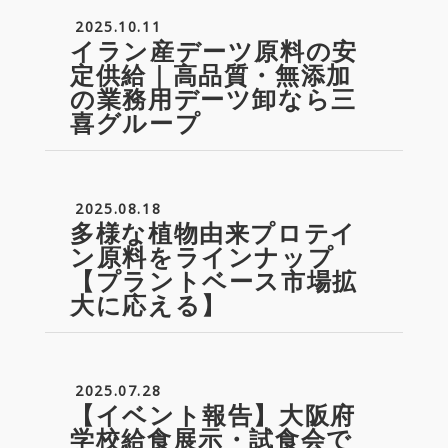
2025.10.11
イラン産デーツ原料の安
定供給｜高品質・無添加
の業務用デーツ卸なら三
喜グループ
2025.08.18
多様な植物由来プロテイ
ン原料をラインナップ
【プラントベース市場拡
大に応える】
2025.07.28
【イベント報告】大阪府
学校給食展示・試食会で