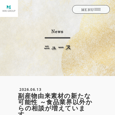
MENU
News
ニュース
2026.06.13
副産物由来素材の新たな
可能性 ～食品業界以外か
らの相談が増えていま
す。